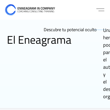
Descubre tu potencial oculto
Un
El Eneagrama
he
po
pa
el
au
y
el
des
org