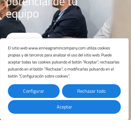
l
c
i
a
l
de tu
n
i
d
e
e
t
o
p
r
equipo
Contacto
El sitio web www.enneagramincompany.com utiliza cookies
propias y de terceros para analizar el uso del sitio web. Puede
aceptar todas las cookies pulsando el botón “Aceptar”, rechazarlas
pulsando en el botón “Rechazar”, o modificarlas pulsando en el
botón “Configuración sobre cookies”.
Configurar
Rechazar todo
✉
Aceptar