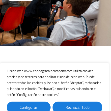
ENNEAGRAM IN
PÁGINAS LEGALES
El sitio web www.enneagramincompany.com utiliza cookies
COMPANY
propias y de terceros para analizar el uso del sitio web. Puede
Política de privacidad
aceptar todas las cookies pulsando el botón “Aceptar”, rechazarlas
Política de Cookies
Inicio
pulsando en el botón “Rechazar”, o modificarlas pulsando en el
Aviso legal
Servicios
botón “Configuración sobre cookies”.
Eneagrama
Acerca de
Configurar
Rechazar todo